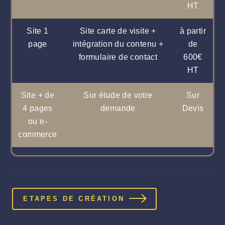
HT
Site 1
Site carte de visite +
à partir
page
intégration du contenu +
de
formulaire de contact
600€
HT
Site + de
Sur étude de votre
Sur
4 pages
demande
Devis
ou e-
commerce
ETAPES DE CRÉATION