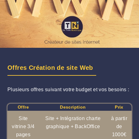
Offres Création de site Web
Plusieurs offres suivant votre budget et vos besoins :
Offre
Description
Prix
Site
Site + Intégration charte
à partir
vitrine 3/4
graphique + BackOffice
de
pages
1000€